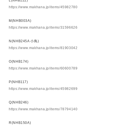
L(NHB122)
https://www.makhana.jp/items/45982780
M(NHB003A)
https://www.makhana.jp/items/31596626
N(NHB245A 小鳥)
https://www.makhana.jp/items/81903042
O(NHB174)
https://www.makhana.jp/items/60600789
P(NHB117)
https://www.makhana.jp/items/45982699
Q(NHB246)
https://www.makhana.jp/items/78794140
R(NHB150A)