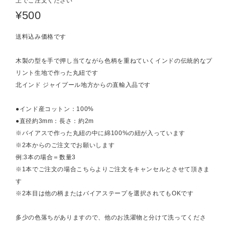
上でご注文ください
¥500
送料込み価格です
木製の型を手で押し当てながら色柄を重ねていくインドの伝統的なプ
リント生地で作った丸紐です
北インド ジャイプール地方からの直輸入品です
●インド産コットン：100%
●直径約3mm：長さ：約2m
※バイアスで作った丸紐の中に綿100%の紐が入っています
※2本からのご注文でお願いします
例:3本の場合＝数量3
※1本でご注文の場合こちらよりご注文をキャンセルとさせて頂きま
す
※2本目は他の柄またはバイアステープを選択されてもOKです
多少の色落ちがありますので、他のお洗濯物と分けて洗ってくださ