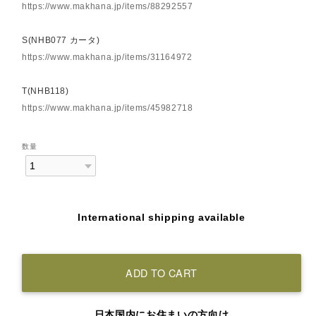
https://www.makhana.jp/items/88292557
S(NHB077 カータ)
https://www.makhana.jp/items/31164972
T(NHB118)
https://www.makhana.jp/items/45982718
数量
International shipping available
ADD TO CART
日本国内にお住まいの方向け