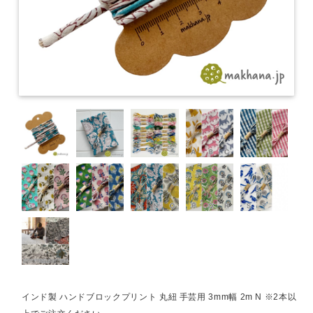
インド製 ハンドブロックプリント 丸紐 手芸用 3mm幅 2m N ※2本以