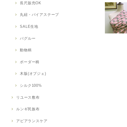
長尺販売OK
丸紐・バイアステープ
SALE生地
バグルー
動物柄
ボーダー柄
木版(オブジェ)
シルク100%
リユース敷布
ルンギ民族布
アピアランスケア