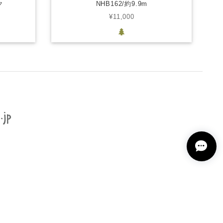
ク
NHB162/約9.9m
¥11,000