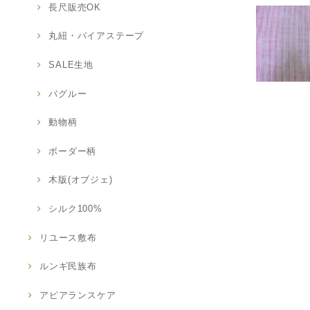
長尺販売OK
丸紐・バイアステープ
SALE生地
バグルー
動物柄
ボーダー柄
木版(オブジェ)
シルク100%
リユース敷布
ルンギ民族布
アピアランスケア