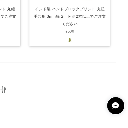
ント 丸紐
インド製 ハンドブロックプリント 丸紐
以上でご注文
手芸用 3mm幅 2m F ※2本以上でご注文
ください
¥500