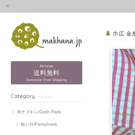
巾広 金
All items
送料無料
Domestic Free Shipping
Category
カテゴリー
布ナプキン/Cloth Pads
軽い日/Pantyliners