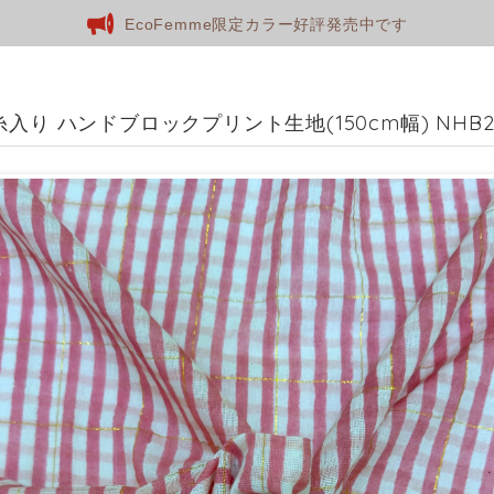
EcoFemme限定カラー好評発売中です
糸入り ハンドブロックプリント生地(150cm幅) NHB2