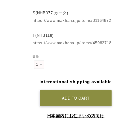
S(NHB077 カータ)
https://www.makhana.jp/items/31164972
T(NHB118)
https://www.makhana.jp/items/45982718
数量
International shipping available
ADD TO CART
日本国内にお住まいの方向け