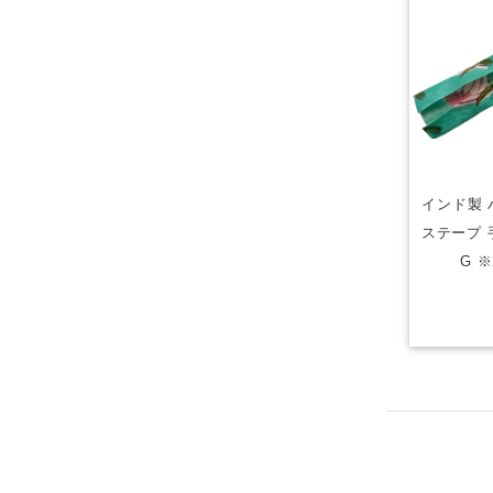
インド製 
ステープ 
G 