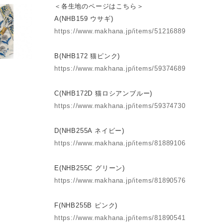
＜各生地のページはこちら＞
A(NHB159 ウサギ)
https://www.makhana.jp/items/51216889
B(NHB172 猫ピンク)
https://www.makhana.jp/items/59374689
C(NHB172D 猫ロシアンブルー)
https://www.makhana.jp/items/59374730
D(NHB255A ネイビー)
https://www.makhana.jp/items/81889106
E(NHB255C グリーン)
https://www.makhana.jp/items/81890576
F(NHB255B ピンク)
https://www.makhana.jp/items/81890541