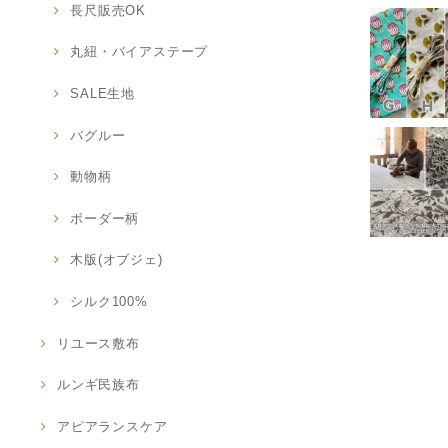
長尺販売OK
丸紐・バイアステープ
SALE生地
バグルー
動物柄
ボーダー柄
木版(オブジェ)
シルク100%
リユース敷布
ルンギ民族布
アピアランスケア