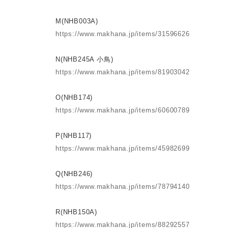
M(NHB003A)
https://www.makhana.jp/items/31596626
N(NHB245A 小鳥)
https://www.makhana.jp/items/81903042
O(NHB174)
https://www.makhana.jp/items/60600789
P(NHB117)
https://www.makhana.jp/items/45982699
Q(NHB246)
https://www.makhana.jp/items/78794140
R(NHB150A)
https://www.makhana.jp/items/88292557