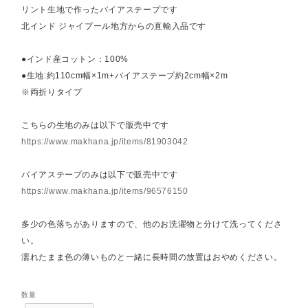
リント生地で作ったバイアステープです
北インド ジャイプール地方からの直輸入品です
●インド産コットン：100%
●生地:約110cm幅×1m+バイアステープ約2cm幅×2m
※両折りタイプ
こちらの生地のみは以下で販売中です
https://www.makhana.jp/items/81903042
バイアステープのみは以下で販売中です
https://www.makhana.jp/items/96576150
多少の色落ちがありますので、他のお洗濯物と分けて洗ってくださ
い。
濡れたまま色の薄いものと一緒に長時間の放置はおやめください。
数量