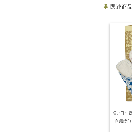
関連商
軽い日〜夜
面無漂白