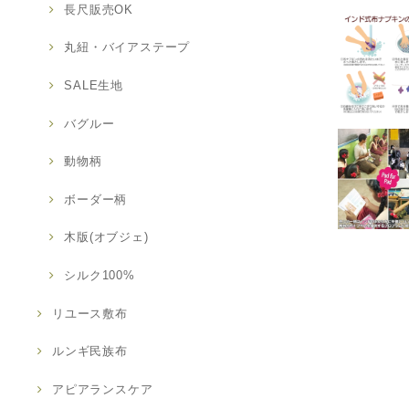
長尺販売OK
丸紐・バイアステープ
SALE生地
バグルー
動物柄
ボーダー柄
木版(オブジェ)
シルク100%
リユース敷布
ルンギ民族布
アピアランスケア