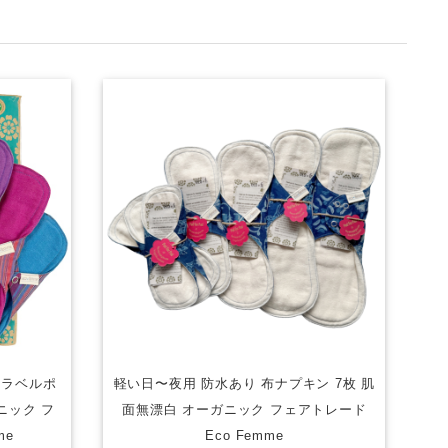
トラベルポ
軽い日〜夜用 防水あり 布ナプキン 7枚 肌
ニック フ
面無漂白 オーガニック フェアトレード
me
Eco Femme