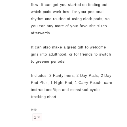
flow. It can get you started on finding out
which pads work best for your personal
rhythm and routine of using cloth pads, so
you can buy more of your favourite sizes
afterwards.
It can also make a great gift to welcome
girls into adulthood, or for friends to switch
to greener periods!
Includes: 2 Pantyliners, 2 Day Pads, 2 Day
Pad Plus, 1 Night Pad, 1 Carry Pouch, care
instructions/tips and menstrual cycle
tracking chart.
数量