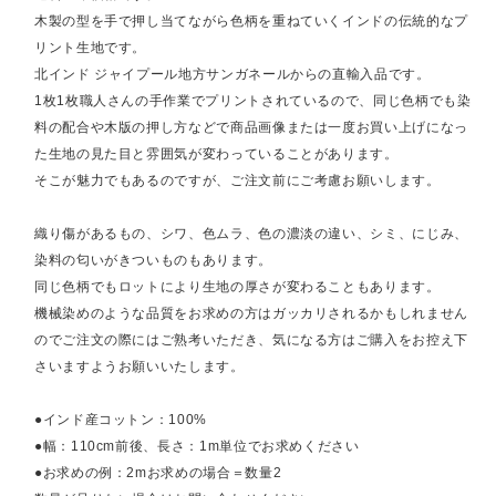
木製の型を手で押し当てながら色柄を重ねていくインドの伝統的なプ
リント生地です。
北インド ジャイプール地方サンガネールからの直輸入品です。
1枚1枚職人さんの手作業でプリントされているので、同じ色柄でも染
料の配合や木版の押し方などで商品画像または一度お買い上げになっ
た生地の見た目と雰囲気が変わっていることがあります。
そこが魅力でもあるのですが、ご注文前にご考慮お願いします。
織り傷があるもの、シワ、色ムラ、色の濃淡の違い、シミ、にじみ、
染料の匂いがきついものもあります。
同じ色柄でもロットにより生地の厚さが変わることもあります。
機械染めのような品質をお求めの方はガッカリされるかもしれません
のでご注文の際にはご熟考いただき、気になる方はご購入をお控え下
さいますようお願いいたします。
●インド産コットン：100%
●幅：110cm前後、長さ：1m単位でお求めください
●お求めの例：2mお求めの場合＝数量2