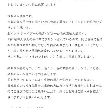
トしていますので特に色落ちします
送料込み価格です。
木製の型を手で押し当てながら色柄を重ねていくインドの伝統的なプ
リント生地です。
北インド ジャイプール地方バグルーからの直輸入品です。
1枚1枚職人さんの手作業でプリントされているので、同じ色柄でも染
料の配合や木版の押し方などで商品画像または一度お買い上げになっ
た生地の見た目と雰囲気が変わっていることがあります。
そこが魅力でもあるのですが、ご注文前にご考慮お願いします。
織り傷があるもの、シワ、色ムラ、色の濃淡の違い、シミ、にじみ、
染料の匂いがきついものもあります。
同じ色柄でもロットにより生地の厚さが変わることもあります。
機械染めのような品質をお求めの方はガッカリされるかもしれません
のでご注文の際にはご熟考いただき、気になる方はご購入をお控え下
さいますようお願いいたします。