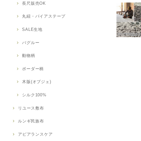
長尺販売OK
丸紐・バイアステープ
SALE生地
バグルー
動物柄
ボーダー柄
木版(オブジェ)
シルク100%
リユース敷布
ルンギ民族布
アピアランスケア