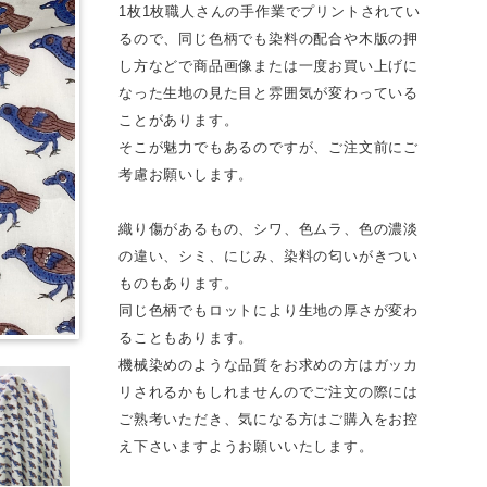
1枚1枚職人さんの手作業でプリントされてい
るので、同じ色柄でも染料の配合や木版の押
し方などで商品画像または一度お買い上げに
なった生地の見た目と雰囲気が変わっている
ことがあります。
そこが魅力でもあるのですが、ご注文前にご
考慮お願いします。
織り傷があるもの、シワ、色ムラ、色の濃淡
の違い、シミ、にじみ、染料の匂いがきつい
ものもあります。
同じ色柄でもロットにより生地の厚さが変わ
ることもあります。
機械染めのような品質をお求めの方はガッカ
リされるかもしれませんのでご注文の際には
ご熟考いただき、気になる方はご購入をお控
え下さいますようお願いいたします。