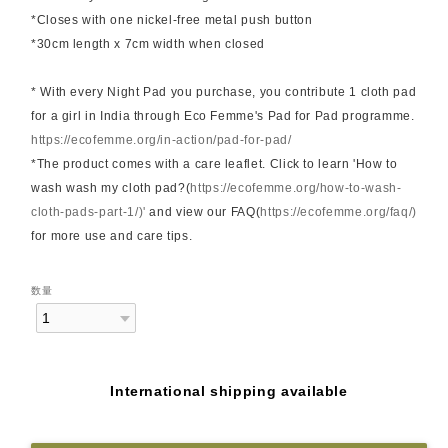
*Closes with one nickel-free metal push button
*30cm length x 7cm width when closed
* With every Night Pad you purchase, you contribute 1 cloth pad
for a girl in India through Eco Femme's Pad for Pad programme.
https://ecofemme.org/in-action/pad-for-pad/
*The product comes with a care leaflet. Click to learn 'How to
wash wash my cloth pad?(
https://ecofemme.org/how-to-wash-
cloth-pads-part-1/)'
and view our FAQ(
https://ecofemme.org/faq/)
for more use and care tips.
数量
International shipping available