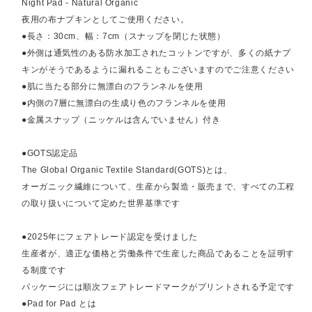
Night Pad - Natural Organic
夜用の布ナプキンとしてご使用ください。
●長さ：30cm、幅：7cm（スナップを閉じた状態）
●外側は通気性のある防水加工されたコットンですが、多くの紙ナプ
キンがそうであるように漏れることもございますのでご注意ください
●肌に当たる部分に無漂白のフランネルを使用
●内側の7層に無漂白の生成り色のフランネルを使用
●金属スナップ（ニッケルは含んでいません）付き
●GOTS認定品
The Global Organic Textile Standard(GOTS)とは、
オーガニック繊維について、生産から製造・販売まで、すべての工程
の取り扱いについて定めた世界基準です
●2025年にフェアトレード認定を受けました
生産者が、適正な価格と労働条件で生産した商品であることを証明す
る制度です
パッケージには順次フェアトレードマークがプリントされる予定です
●Pad for Pad とは