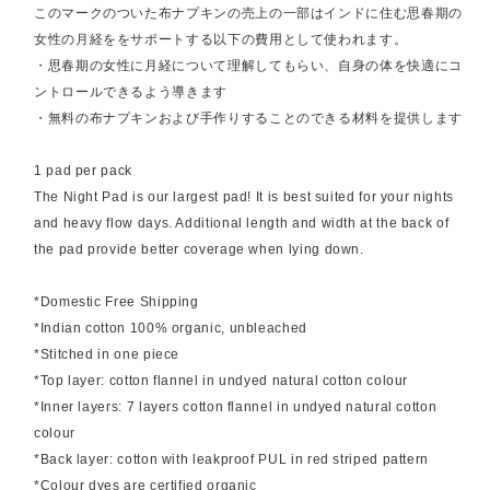
このマークのついた布ナプキンの売上の一部はインドに住む思春期の
女性の月経ををサポートする以下の費用として使われます。
・思春期の女性に月経について理解してもらい、自身の体を快適にコ
ントロールできるよう導きます
・無料の布ナプキンおよび手作りすることのできる材料を提供します
1 pad per pack
The Night Pad is our largest pad! It is best suited for your nights
and heavy flow days. Additional length and width at the back of
the pad provide better coverage when lying down.
*Domestic Free Shipping
*Indian cotton 100% organic, unbleached
*Stitched in one piece
*Top layer: cotton flannel in undyed natural cotton colour
*Inner layers: 7 layers cotton flannel in undyed natural cotton
colour
*Back layer: cotton with leakproof PUL in red striped pattern
*Colour dyes are certified organic