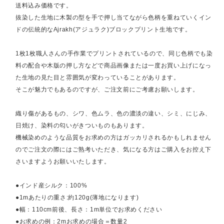
送料込み価格です。
抜染した生地に木製の型を手で押し当てながら色柄を重ねていくイン
ドの伝統的なAjrakh(アジュラク)ブロックプリント生地です。
1枚1枚職人さんの手作業でプリントされているので、同じ色柄でも染
料の配合や木版の押し方などで商品画像または一度お買い上げになっ
た生地の見た目と雰囲気が変わっていることがあります。
そこが魅力でもあるのですが、ご注文前にご考慮お願いします。
織り傷があるもの、シワ、色ムラ、色の濃淡の違い、シミ、にじみ、
日焼け、染料の匂いがきついものもあります。
機械染めのような品質をお求めの方はガッカリされるかもしれません
のでご注文の際にはご熟考いただき、気になる方はご購入をお控え下
さいますようお願いいたします。
●インド産シルク：100%
●1mあたりの重さ:約120g(薄地になります)
●幅：110cm前後、長さ：1m単位でお求めください
●お求めの例：2mお求めの場合＝数量2