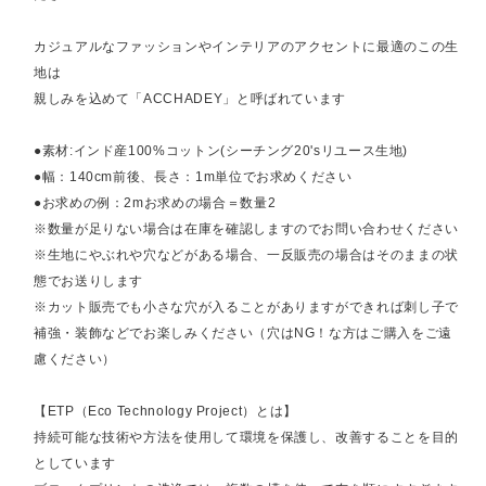
カジュアルなファッションやインテリアのアクセントに最適のこの生
地は
親しみを込めて「ACCHADEY」と呼ばれています
●素材:インド産100%コットン(シーチング20'sリユース生地)
●幅：140cm前後、長さ：1m単位でお求めください
●お求めの例：2mお求めの場合＝数量2
※数量が足りない場合は在庫を確認しますのでお問い合わせください
※生地にやぶれや穴などがある場合、一反販売の場合はそのままの状
態でお送りします
※カット販売でも小さな穴が入ることがありますができれば刺し子で
補強・装飾などでお楽しみください（穴はNG！な方はご購入をご遠
慮ください）
【ETP（Eco Technology Project）とは】
持続可能な技術や方法を使用して環境を保護し、改善することを目的
としています