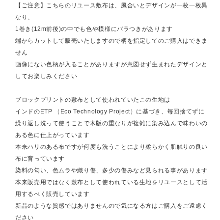
【ご注意】こちらのリユース敷布は、風合いとデザインが一枚一枚異
なり、
1巻き(12m前後)の中でも色や模様にバラつきがあります
端からカットして販売いたしますので柄を指定してのご購入はできま
せん
画像にない色柄が入ることがありますが意図せず生まれたデザインと
してお楽しみください
ブロックプリントの敷布として使われていたこの生地は
インドのETP （Eco Technology Project）に基づき、毎回捨てずに
繰り返し洗って使うことで木版の重なりが複雑に染み込んで味わいの
ある色に仕上がっています
本来ハリのある布ですが何度も洗うことにより柔らかく肌触りの良い
布に育っています
染料の匂い、色ムラや織り傷、多少の傷みなど見られる事があります
本来販売用ではなく敷布として使われている生地をリユースとして活
用するべく販売しています
新品のような質感ではありませんので気になる方はご購入をご遠慮く
ださい